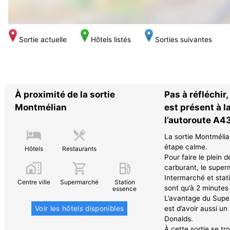
Sortie actuelle
Hôtels listés
Sorties suivantes
À proximité de la sortie
Pas à réfléchir,
Montmélian
est présent à l
l’autoroute A4
La sortie Montmélia
étape calme.
Hôtels
Restaurants
Pour faire le plein d
carburant, le supe
Intermarché et stat
Centre ville
Supermarché
Station
sont qu’à 2 minutes 
essence
L’avantage du Super
est d’avoir aussi u
Voir les hôtels disponibles
Donalds.
À cette sortie se tr