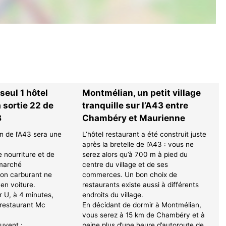
 seul 1 hôtel
Montmélian, un petit village
a sortie 22 de
tranquille sur l’A43 entre
3
Chambéry et Maurienne
n de l’A43 sera une
L’hôtel restaurant a été construit juste
après la bretelle de l’A43 : vous ne
e nourriture et de
serez alors qu’à 700 m à pied du
rmarché
centre du village et de ses
ion carburant ne
commerces. Un bon choix de
en voiture.
restaurants existe aussi à différents
 U, à 4 minutes,
endroits du village.
n restaurant Mc
En décidant de dormir à Montmélian,
vous serez à 15 km de Chambéry et à
ouvent :
peine plus d’une heure d’autoroute de