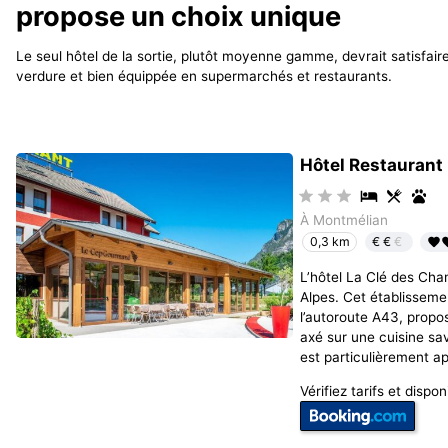
propose un choix unique
Le seul hôtel de la sortie, plutôt moyenne gamme, devrait satisfair
verdure et bien équippée en supermarchés et restaurants.
Hôtel Restaurant
À Montmélian
€€
€
0,3 km
L’hôtel La Clé des Cham
Alpes. Cet établissemen
l’autoroute A43, prop
axé sur une cuisine sa
est particulièrement a
Vérifiez tarifs et disponi