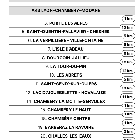
A43 LYON–CHAMBERY–MODANE
1 km
3.
PORTE DES ALPES
15 km
5.
SAINT-QUENTIN-FALLAVIER - CHESNES
5 km
6.
LA VERPILLIÈRE - VILLEFONTAINE
6 km
7.
L’ISLE D’ABEAU
6 km
8.
BOURGOIN-JALLIEU
10 km
9.
LA TOUR-DU-PIN
12 km
10.
LES ABRETS
5 km
11.
SAINT-GENIX-SUR-GUIERS
13 km
12.
LAC D’AIGUEBELETTE - NOVALAISE
11 km
14.
CHAMBÉRY LA MOTTE-SERVOLEX
1 km
15.
CHAMBÉRY LE HAUT
1 km
18.
CHAMBÉRY CENTRE
1 km
19.
BARBERAZ LA RAVOIRE
3 km
20.
CHALLES-LES-EAUX