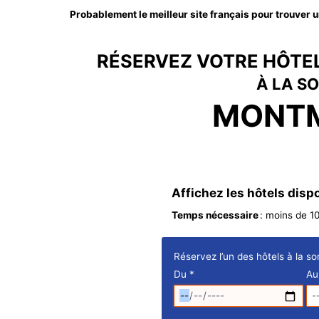
Probablement le meilleur site français pour trouver un
RÉSERVEZ VOTRE HÔTEL
À LA SO
MONTM
Affichez les hôtels disp
Temps nécessaire
: moins de 1
Réservez l’un des hôtels à la s
Du
*
A