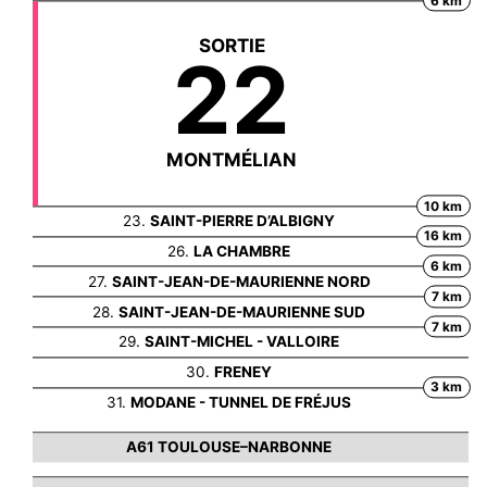
6 km
SORTIE
22
MONTMÉLIAN
10 km
23.
SAINT-PIERRE D’ALBIGNY
16 km
26.
LA CHAMBRE
6 km
27.
SAINT-JEAN-DE-MAURIENNE NORD
7 km
28.
SAINT-JEAN-DE-MAURIENNE SUD
7 km
29.
SAINT-MICHEL - VALLOIRE
30.
FRENEY
3 km
31.
MODANE - TUNNEL DE FRÉJUS
A61 TOULOUSE–NARBONNE