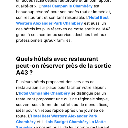
un accès facile depuis l’autoroute et un bon rapport
qualité‐prix. L’
hotel Campanile Chambéry
est
beaucoup réservé pour son accès routier immédiat,
son restaurant et son tarif raisonable. L’
Hotel Best
Western Alexander Park Chambéry
est aussi un
des hôtels les plus réservés de cette sortie de l’A43
grace à ses nombreux services destinés tant aux
professionnels qu’aux familles.
Quels hôtels avec restaurant
peut‐on réserver près de la sortie
A43 ?
Plusieurs hôtels proposent des services de
restauration sur place pour faciliter votre séjour :
L’
hotel Campanile Chambéry
se distingue par un
restaurant proposant une cuisine régionale simple,
souvent sous forme de buffets ou de menus fixes,
idéal pour un repas rapide après une journée de
route. L’
Hotel Best Western Alexander Park
Chambéry
et l’L’
Ibis Budget Chambéry La Motte-
Servolex
disposent aussi de leur propre restaurant.