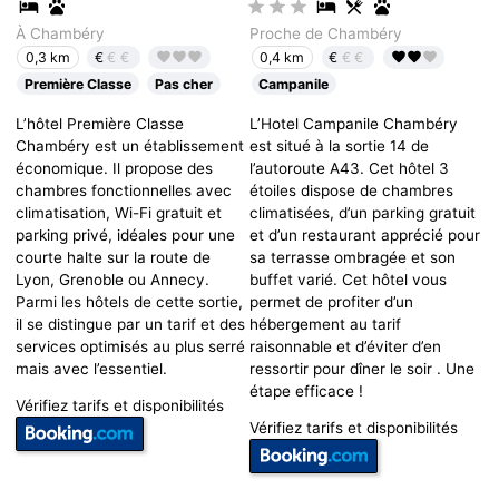
À Chambéry
Proche de Chambéry
€
€€
€
€€
0,3 km
0,4 km
Première Classe
Pas cher
Campanile
L’hôtel Première Classe
L’Hotel Campanile Chambéry
Chambéry est un établissement
est situé à la sortie 14 de
économique. Il propose des
l’autoroute A43. Cet hôtel 3
chambres fonctionnelles avec
étoiles dispose de chambres
climatisation, Wi-Fi gratuit et
climatisées, d’un parking gratuit
parking privé, idéales pour une
et d’un restaurant apprécié pour
courte halte sur la route de
sa terrasse ombragée et son
Lyon, Grenoble ou Annecy.
buffet varié. Cet hôtel vous
Parmi les hôtels de cette sortie,
permet de profiter d’un
il se distingue par un tarif et des
hébergement au tarif
services optimisés au plus serré
raisonnable et d’éviter d’en
mais avec l’essentiel.
ressortir pour dîner le soir . Une
étape efficace !
Vérifiez tarifs et disponibilités
Vérifiez tarifs et disponibilités