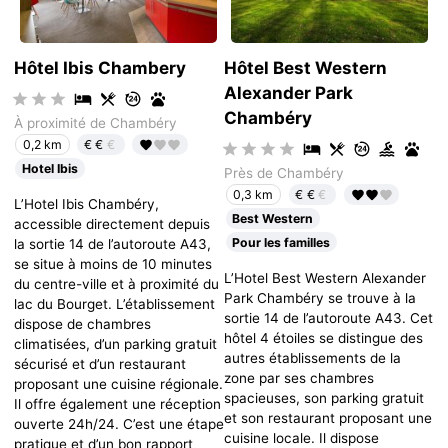
Hôtel Ibis Chambery
Hôtel Best Western
Alexander Park
Chambéry
À proximité de Chambéry
€€
€
0,2 km
Hotel Ibis
Près de Chambéry
€€
€
0,3 km
L’Hotel Ibis Chambéry,
Best Western
accessible directement depuis
Pour les familles
la sortie 14 de l’autoroute A43,
se situe à moins de 10 minutes
L’Hotel Best Western Alexander
du centre-ville et à proximité du
Park Chambéry se trouve à la
lac du Bourget. L’établissement
sortie 14 de l’autoroute A43. Cet
dispose de chambres
hôtel 4 étoiles se distingue des
climatisées, d’un parking gratuit
autres établissements de la
sécurisé et d’un restaurant
zone par ses chambres
proposant une cuisine régionale.
spacieuses, son parking gratuit
Il offre également une réception
et son restaurant proposant une
ouverte 24h/24. C’est une étape
cuisine locale. Il dispose
pratique et d’un bon rapport